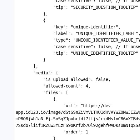
               "case-sensitive": false, // If ans
               "tip": "SECURITY_QUESTION_TOOLTIP"
           },
           {
               "key": "unique-identifier",
               "label": "UNIQUE_IDENTIFIER_LABEL"
               "type": "UNIQUE_IDENTIFIER_VALUE_T
               "case-sensitive": false, // If ans
               "tip": "UNIQUE_IDENTIFIER_TOOLTIP"
           }
       ],
       "media": {
           "is-upload-allowed": false,
           "allowed-count": 4,
           "files": [
               {
                   "url": "https://dev-
app.id123.io/image/dStSSnZiVmVLTHU1dHVVYWZONWJIZw
mP808jWh1aN_Ej-5oSqZJpubrldl7tfjsJrxdHsfnC86xXTBd
7Ssdo7liif1RZuw3YLzFS9oKrf2b7Ql92gehfWADssUmNTQSS
                   "order": 1
               }