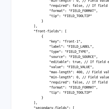
                   "min-length": 0, // Field valu
                   "required": false, // If field
                   "format": "FIELD_FORMAT", 
                   "tip": "FIELD_TOOLTIP"
               }
           ],
           "front-fields": [
               {
                   "key": "front-1",
                   "label": "FIELD_LABEL",
                   "type": "FIELD_TYPE",
                   "source": "FIELD_SOURCE",
                   "editable": true, // If field 
                   "value": "FIELD_VALUE",
                   "max-length": 400, // Field va
                   "min-length": 0, // Field valu
                   "required": false, // If field
                   "format": "FIELD_FORMAT", 
                   "tip": "FIELD_TOOLTIP"
               }
           ],
           "secondary-fields": [