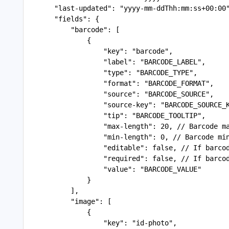
       "last-updated": "yyyy-mm-ddThh:mm:ss+00:00
       "fields": {
           "barcode": [
               {
                   "key": "barcode",
                   "label": "BARCODE_LABEL",
                   "type": "BARCODE_TYPE",
                   "format": "BARCODE_FORMAT",
                   "source": "BARCODE_SOURCE",
                   "source-key": "BARCODE_SOURCE_
                   "tip": "BARCODE_TOOLTIP",
                   "max-length": 20, // Barcode m
                   "min-length": 0, // Barcode mi
                   "editable": false, // If barco
                   "required": false, // If barco
                   "value": "BARCODE_VALUE"
               }
           ],
           "image": [
               {
                   "key": "id-photo",