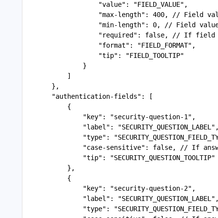
                   "value": "FIELD_VALUE",
                   "max-length": 400, // Field va
                   "min-length": 0, // Field valu
                   "required": false, // If field
                   "format": "FIELD_FORMAT", 
                   "tip": "FIELD_TOOLTIP"
               }
           ]
       },
       "authentication-fields": [
           {
               "key": "security-question-1",
               "label": "SECURITY_QUESTION_LABEL"
               "type": "SECURITY_QUESTION_FIELD_T
               "case-sensitive": false, // If ans
               "tip": "SECURITY_QUESTION_TOOLTIP"
           },
           {
               "key": "security-question-2",
               "label": "SECURITY_QUESTION_LABEL"
               "type": "SECURITY_QUESTION_FIELD_T