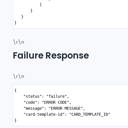
           ]
       }
   }
}
\r\n
Failure Response
\r\n
Syntax
{
Highlighter
"status": "failure",
    "code": "ERROR CODE",
    "message": "ERROR MESSAGE",
    "card-template-id": "CARD_TEMPLATE_ID"
}