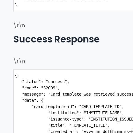
}
\r\n
Success Response
\r\n
Syntax
{
Highlighter
   "status": "success",
   "code": "S2009",
   "message": "Card template was retrieved succes
   "data": {
       "card-template-id": "CARD_TEMPLATE_ID",
              "institution": "INSTITUTE_NAME",
              "issuance-type": "INSTITUTION_ISSUE
              "title": "TEMPLATE_TITLE",
              "created-at": "yyyy-mm-ddThh:mm:ss+