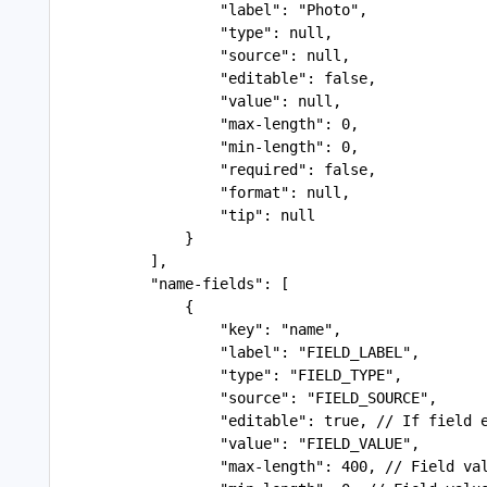
                   "label": "Photo",
                   "type": null,
                   "source": null,
                   "editable": false,
                   "value": null,
                   "max-length": 0,
                   "min-length": 0,
                   "required": false,
                   "format": null,
                   "tip": null
               }
           ],
           "name-fields": [
               {
                   "key": "name",
                   "label": "FIELD_LABEL",
                   "type": "FIELD_TYPE",
                   "source": "FIELD_SOURCE",
                   "editable": true, // If field 
                   "value": "FIELD_VALUE",
                   "max-length": 400, // Field va