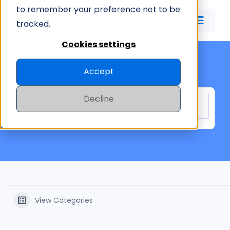
Skip
to remember your preference not to be
to
tracked.
Toggle
content
Naviga
Cookies settings
ID CARD APP
Knowledge Base
Accept
ID MANAGEMENT
Decline
PRICING
COMPANY
View Categories