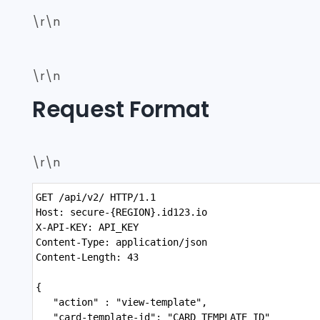
\r\n
\r\n
Request Format
\r\n
Syntax
GET /api/v2/ HTTP/1.1
Highlighter
Host: secure-{REGION}.id123.io
X-API-KEY: API_KEY
Content-Type: application/json
Content-Length: 43
{
   "action" : "view-template",
   "card-template-id": "CARD_TEMPLATE_ID"